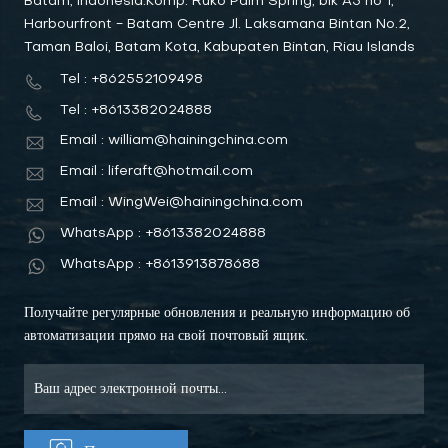
Batam, Indonesia:Komp. Ruko Palm Spring, blk A3 no 1,
Harbourfront - Batam Centre Jl. Laksamana Bintan No.2,
Taman Baloi, Batam Kota, Kabupaten Bintan, Riau Islands
Tel : +862552109498
Tel : +8613382024888
Email : william@hainingchina.com
Email : liferaft@hotmail.com
Email : WingWei@hainingchina.com
WhatsApp : +8613382024888
WhatsApp : +8613913878688
Получайте регулярные обновления и реальную информацию об
автоматизации прямо на свой почтовый ящик.