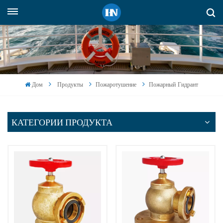
Русский
English
русский
Дом
Продукты
Пожаротушение
Пожарный Гидрант
español
Indonesia
КАТЕГОРИИ ПРОДУКТА
العربية