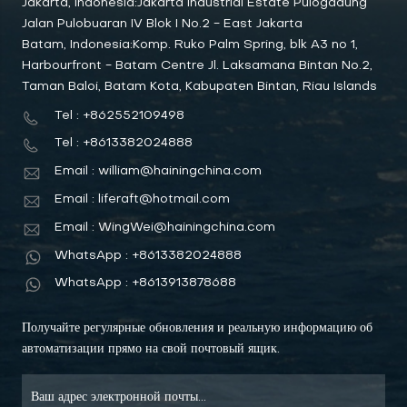
Jakarta, Indonesia:Jakarta Industrial Estate Pulogadung
Jalan Pulobuaran IV Blok I No.2 - East Jakarta
Batam, Indonesia:Komp. Ruko Palm Spring, blk A3 no 1,
Harbourfront - Batam Centre Jl. Laksamana Bintan No.2,
Taman Baloi, Batam Kota, Kabupaten Bintan, Riau Islands
Tel : +862552109498
Tel : +8613382024888
Email : william@hainingchina.com
Email : liferaft@hotmail.com
Email : WingWei@hainingchina.com
WhatsApp : +8613382024888
WhatsApp : +8613913878688
Получайте регулярные обновления и реальную информацию об
автоматизации прямо на свой почтовый ящик.