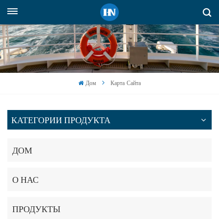
Русский
English
русский
Дом
Карта Сайта
español
Indonesia
КАТЕГОРИИ ПРОДУКТА
العربية
ДОМ
О НАС
ПРОДУКТЫ