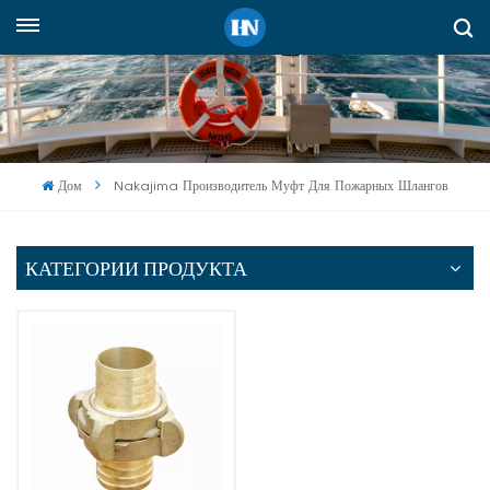
Русский
English
русский
Дом
Nakajima Производитель Муфт Для Пожарных Шлангов
español
Indonesia
КАТЕГОРИИ ПРОДУКТА
العربية