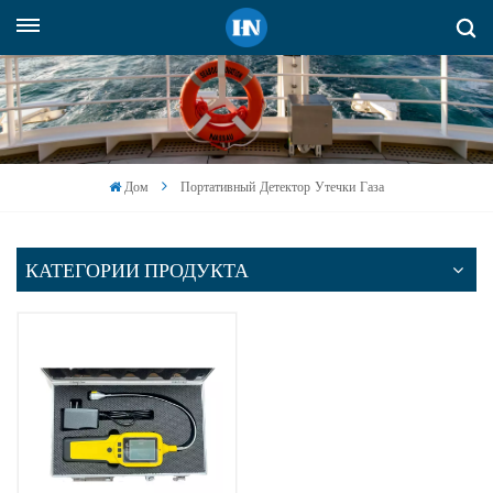
Русский
English
русский
Дом
Портативный Детектор Утечки Газа
español
Indonesia
КАТЕГОРИИ ПРОДУКТА
العربية