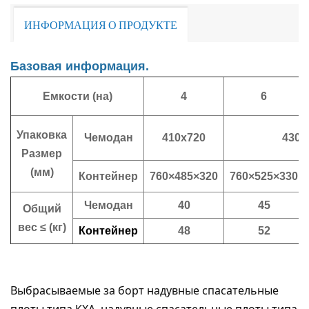
ИНФОРМАЦИЯ О ПРОДУКТЕ
Базовая информация.
Емкости (на)
4
6
Упаковка
Чемодан
410x720
430x
Размер
(мм)
Контейнер
760×485×320
760×525×330
Чемодан
40
45
Общий
вес ≤ (кг)
Контейнер
48
52
Выбрасываемые за борт надувные спасательные