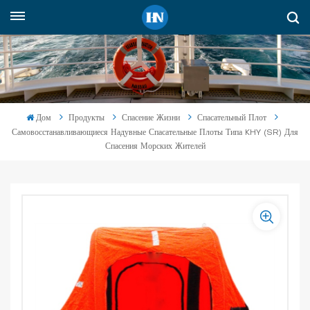
Русский
English
русский
Дом
Продукты
Спасение Жизни
Спасательный Плот
Самовосстанавливающиеся Надувные Спасательные Плоты Типа KHY (SR) Для
español
Спасения Морских Жителей
Indonesia
العربية