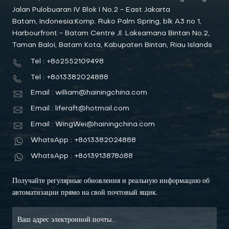
Jalan Pulobuaran IV Blok I No.2 - East Jakarta
Batam, Indonesia:Komp. Ruko Palm Spring, blk A3 no 1,
Harbourfront - Batam Centre Jl. Laksamana Bintan No.2,
Taman Baloi, Batam Kota, Kabupaten Bintan, Riau Islands
Tel : +862552109498
Tel : +8613382024888
Email : william@hainingchina.com
Email : liferaft@hotmail.com
Email : WingWei@hainingchina.com
WhatsApp : +8613382024888
WhatsApp : +8613913878688
Получайте регулярные обновления и реальную информацию об
автоматизации прямо на свой почтовый ящик.