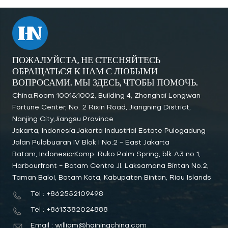
ПОЖАЛУЙСТА, НЕ СТЕСНЯЙТЕСЬ
ОБРАЩАТЬСЯ К НАМ С ЛЮБЫМИ
ВОПРОСАМИ. МЫ ЗДЕСЬ, ЧТОБЫ ПОМОЧЬ.
China:Room 1001&1002, Building 4, Zhonghai Longwan
Fortune Center, No. 2 Rixin Road, Jiangning District,
Nanjing City,Jiangsu Province
Jakarta, Indonesia:Jakarta Industrial Estate Pulogadung
Jalan Pulobuaran IV Blok I No.2 - East Jakarta
Batam, Indonesia:Komp. Ruko Palm Spring, blk A3 no 1,
Harbourfront - Batam Centre Jl. Laksamana Bintan No.2,
Taman Baloi, Batam Kota, Kabupaten Bintan, Riau Islands
Tel : +862552109498
Tel : +8613382024888
Email : william@hainingchina.com