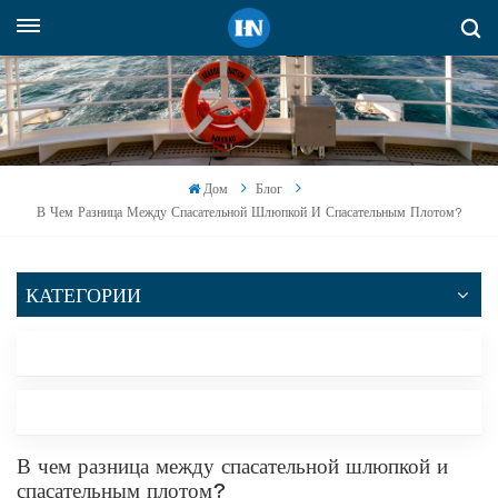
Русский
English
русский
Дом
Блог
В Чем Разница Между Спасательной Шлюпкой И Спасательным Плотом?
español
Indonesia
КАТЕГОРИИ
العربية
ПОСЛЕДНИЙ БЛОГ
ТЕГИ
В чем разница между спасательной шлюпкой и
спасательным плотом?